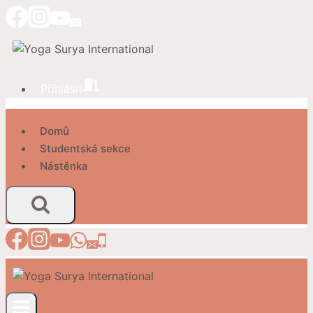
Přeskočit
na
obsah
Přihlásit
Domů
Studentská sekce
Nástěnka