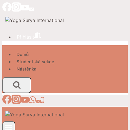
Přeskočit
na
obsah
Přihlásit
Domů
Studentská sekce
Nástěnka