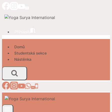
Přeskočit
na
obsah
Přihlásit
Domů
Studentská sekce
Nástěnka