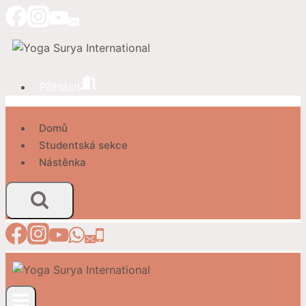
Přeskočit
na
obsah
Přihlásit
Domů
Studentská sekce
Nástěnka