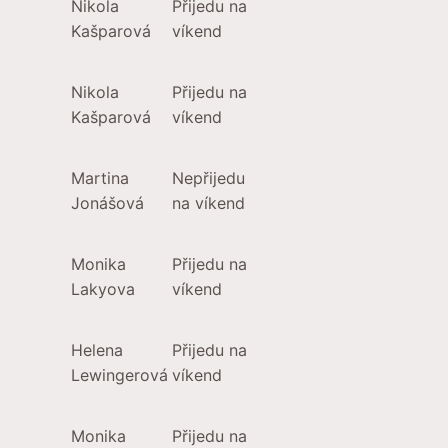
Nikola
Přijedu na
Kašparová
víkend
Nikola
Přijedu na
Kašparová
víkend
Martina
Nepřijedu
Jonášová
na víkend
Monika
Přijedu na
Lakyova
víkend
Helena
Přijedu na
Lewingerová
víkend
Monika
Přijedu na