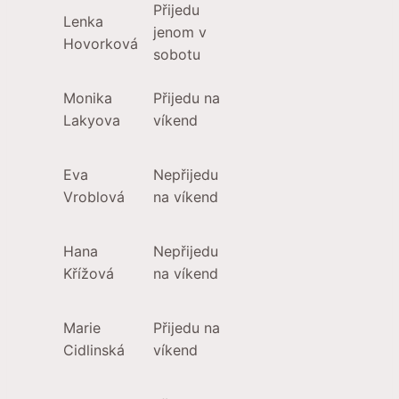
Přijedu
Lenka
jenom v
Hovorková
sobotu
Monika
Přijedu na
Lakyova
víkend
Eva
Nepřijedu
Vroblová
na víkend
Hana
Nepřijedu
Křížová
na víkend
Marie
Přijedu na
Cidlinská
víkend