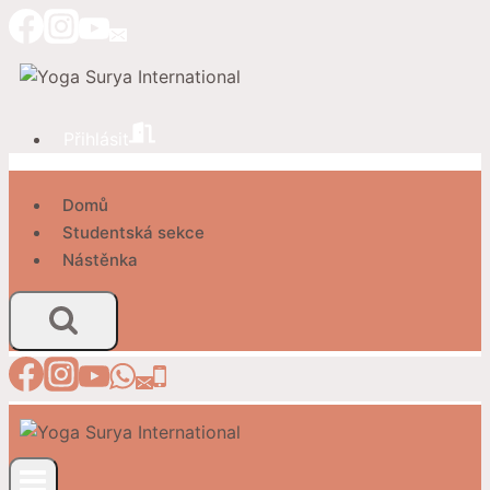
Přeskočit
na
obsah
Přihlásit
Domů
Studentská sekce
Nástěnka