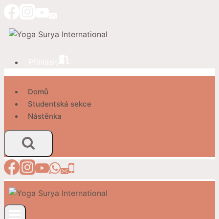
Přeskočit
na
obsah
Přihlásit
Domů
Studentská sekce
Nástěnka