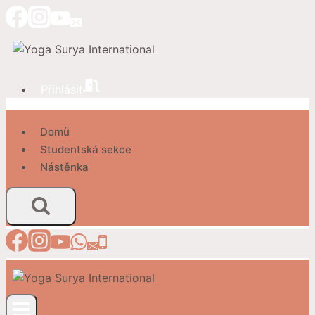
Přeskočit
na
obsah
Přihlásit
Domů
Studentská sekce
Nástěnka