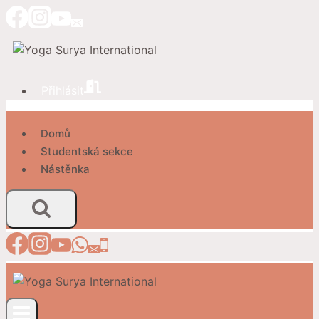
Přeskočit
na
obsah
Přihlásit
Domů
Studentská sekce
Nástěnka