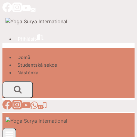
Přeskočit
na
obsah
Přihlásit
Domů
Studentská sekce
Nástěnka