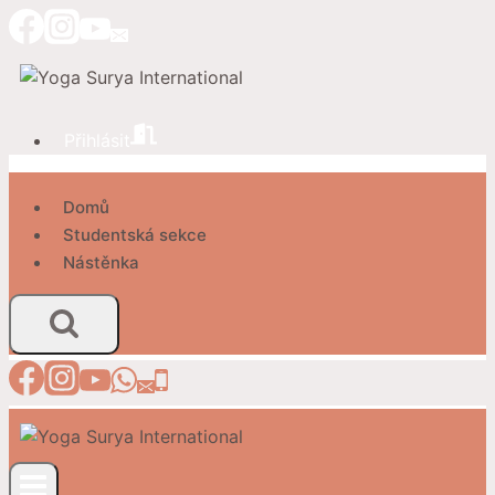
Přeskočit
na
obsah
Přihlásit
Domů
Studentská sekce
Nástěnka