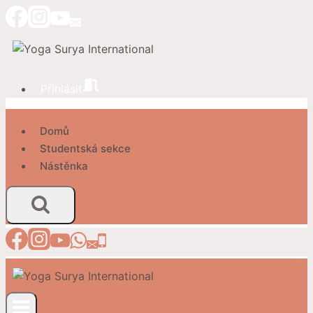
Přeskočit
na
obsah
Přihlásit
Domů
Studentská sekce
Nástěnka