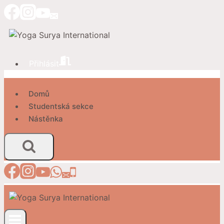
Přeskočit
na
obsah
Přihlásit
Domů
Studentská sekce
Nástěnka