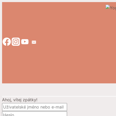
Přeskočit
na
obsah
Ahoj, vítej zpátky!