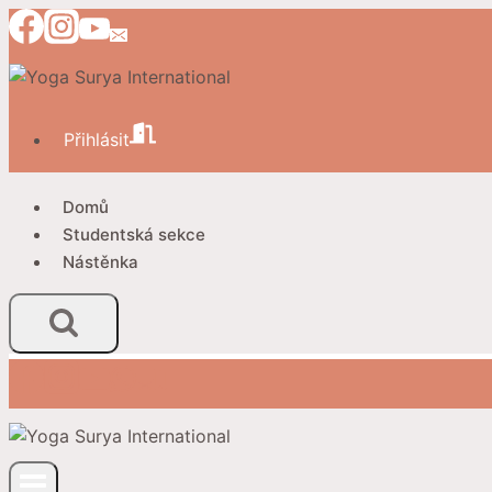
Přeskočit
na
obsah
Přihlásit
Domů
Studentská sekce
Nástěnka