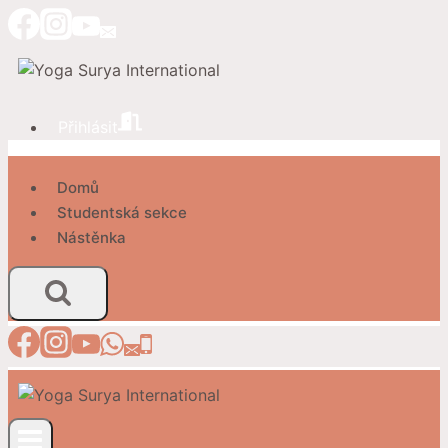
Přeskočit
na
obsah
Přihlásit
Domů
Studentská sekce
Nástěnka