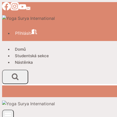
Přeskočit
na
obsah
Přihlásit
Domů
Studentská sekce
Nástěnka