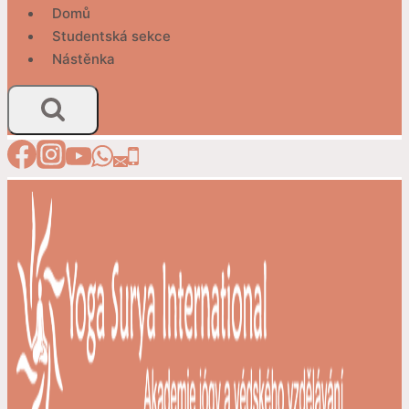
Domů
Studentská sekce
Nástěnka