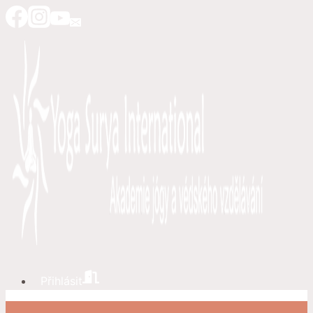
Přeskočit
na
obsah
Přihlásit