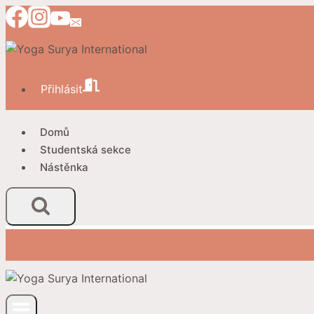
Přeskočit
na
obsah
Přihlásit
Domů
Studentská sekce
Nástěnka