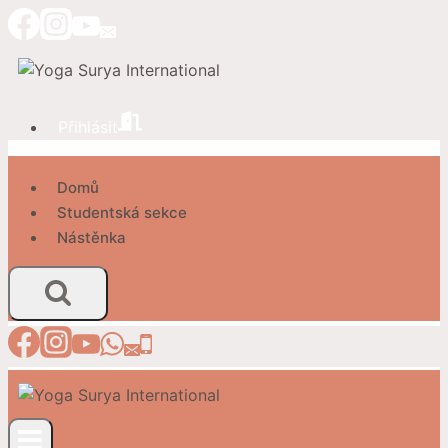
Přeskočit
na
obsah
Přihlásit
Domů
Studentská sekce
Nástěnka