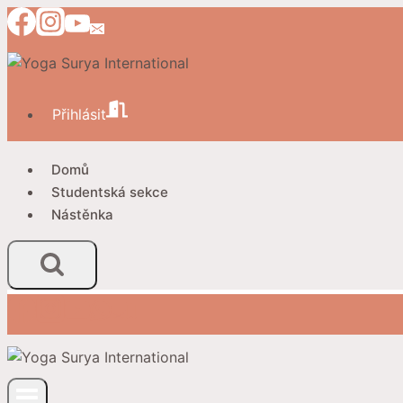
Přeskočit
na
obsah
Přihlásit
Domů
Studentská sekce
Nástěnka