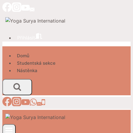
Přeskočit
na
obsah
Přihlásit
Domů
Studentská sekce
Nástěnka