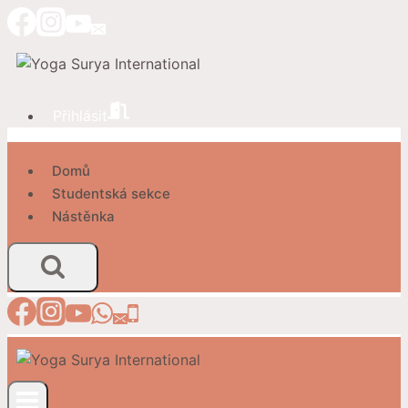
Přeskočit
na
obsah
Přihlásit
Domů
Studentská sekce
Nástěnka