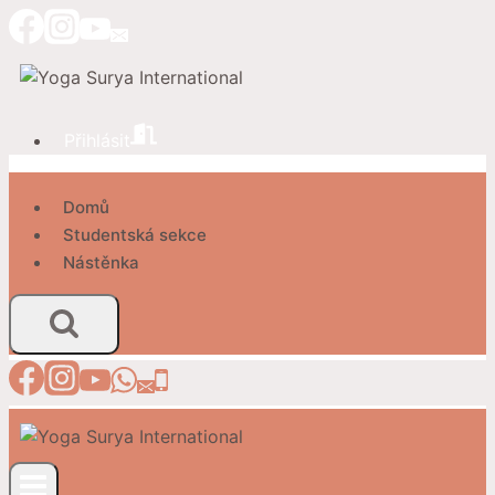
Přeskočit
na
obsah
Přihlásit
Domů
Studentská sekce
Nástěnka