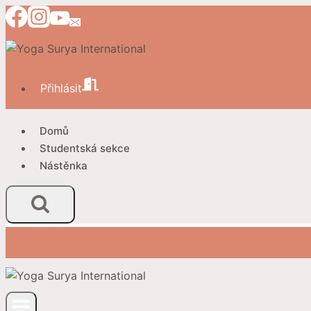
Přeskočit
na
obsah
Přihlásit
Domů
Studentská sekce
Nástěnka