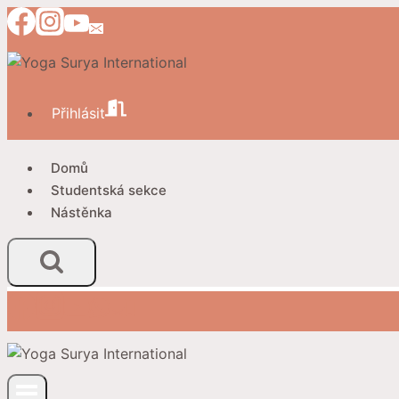
Přeskočit
na
obsah
Přihlásit
Domů
Studentská sekce
Nástěnka