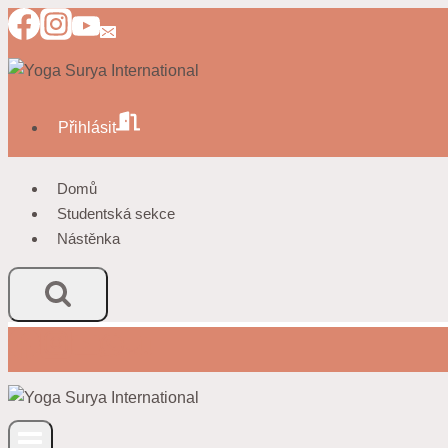
Přeskočit
na
obsah
Přihlásit
Domů
Studentská sekce
Nástěnka