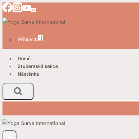
Přeskočit
na
obsah
Přihlásit
Domů
Studentská sekce
Nástěnka