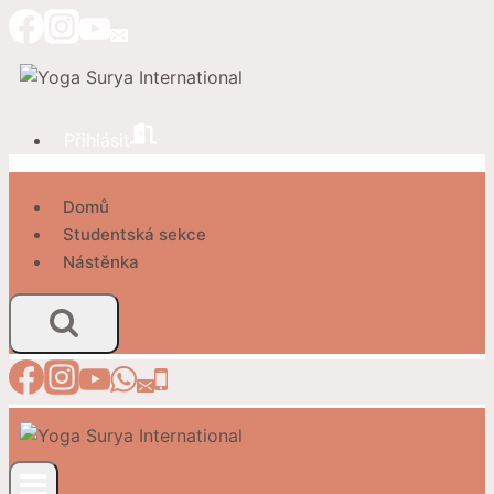
Přeskočit
na
obsah
Přihlásit
Domů
Studentská sekce
Nástěnka