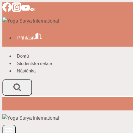
Přeskočit
na
obsah
Přihlásit
Domů
Studentská sekce
Nástěnka