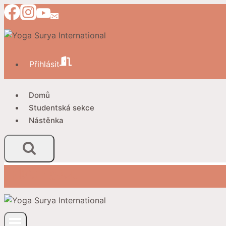
Přeskočit
na
obsah
Přihlásit
Domů
Studentská sekce
Nástěnka