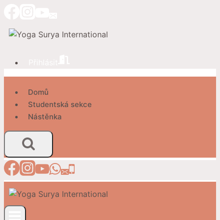
Přeskočit
na
obsah
Přihlásit
Domů
Studentská sekce
Nástěnka