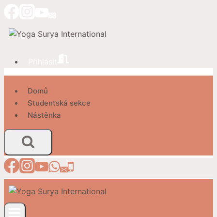
Přeskočit
na
obsah
Přihlásit
Domů
Studentská sekce
Nástěnka