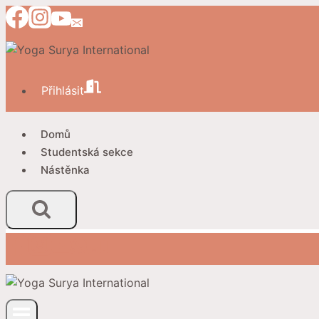
Přeskočit
na
obsah
Přihlásit
Domů
Studentská sekce
Nástěnka