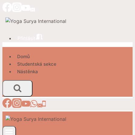
Přeskočit
na
obsah
Přihlásit
Domů
Studentská sekce
Nástěnka