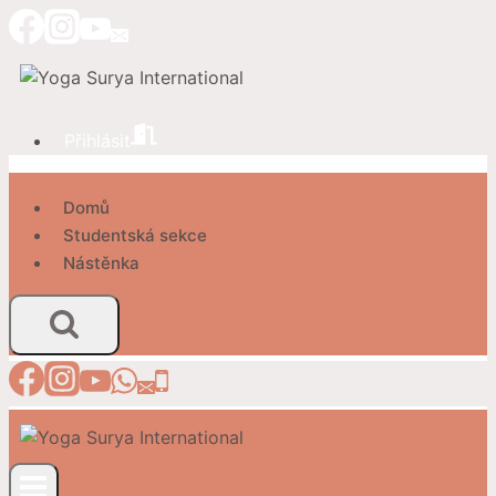
Přeskočit
na
obsah
Přihlásit
Domů
Studentská sekce
Nástěnka