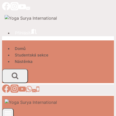
Přeskočit
na
obsah
Přihlásit
Domů
Studentská sekce
Nástěnka