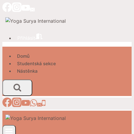
Přeskočit
na
obsah
Přihlásit
Domů
Studentská sekce
Nástěnka