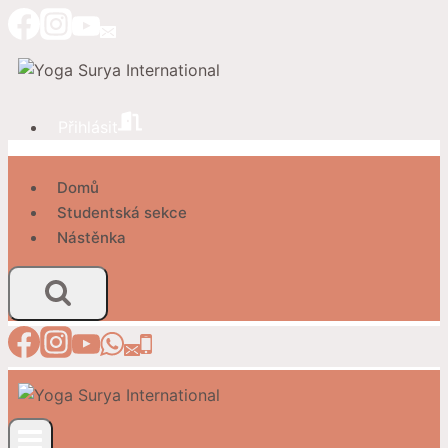
Přeskočit
na
obsah
Přihlásit
Domů
Studentská sekce
Nástěnka