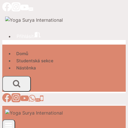
Přeskočit
na
obsah
Přihlásit
Domů
Studentská sekce
Nástěnka