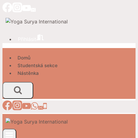
Přeskočit
na
obsah
Přihlásit
Domů
Studentská sekce
Nástěnka