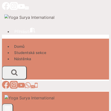
Přeskočit
na
obsah
Přihlásit
Domů
Studentská sekce
Nástěnka