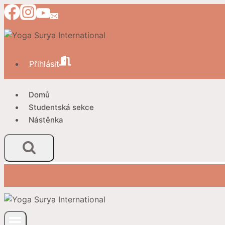
Přeskočit
na
obsah
Přihlásit
Domů
Studentská sekce
Nástěnka