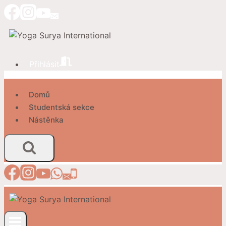
Přeskočit
na
obsah
Přihlásit
Domů
Studentská sekce
Nástěnka