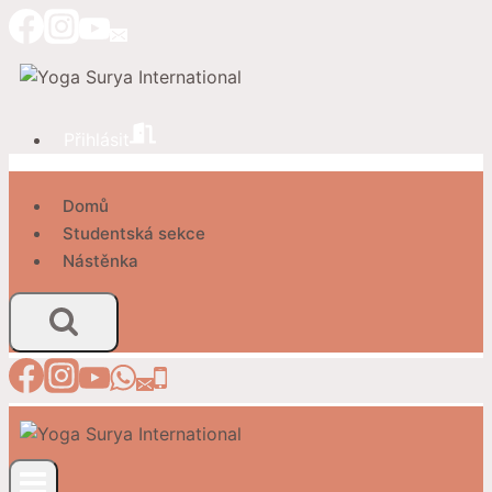
Přeskočit
na
obsah
Přihlásit
Domů
Studentská sekce
Nástěnka