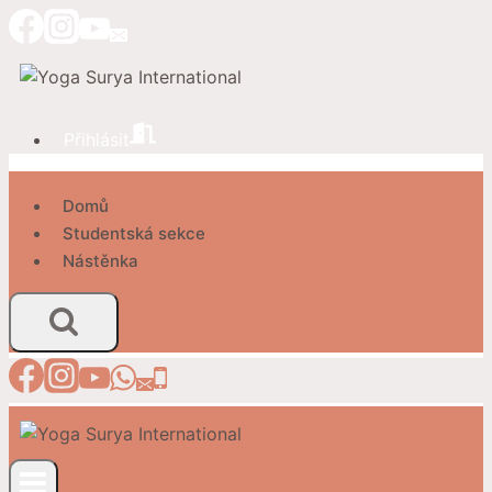
Přeskočit
na
obsah
Přihlásit
Domů
Studentská sekce
Nástěnka