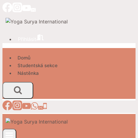
Přeskočit
na
obsah
Přihlásit
Domů
Studentská sekce
Nástěnka