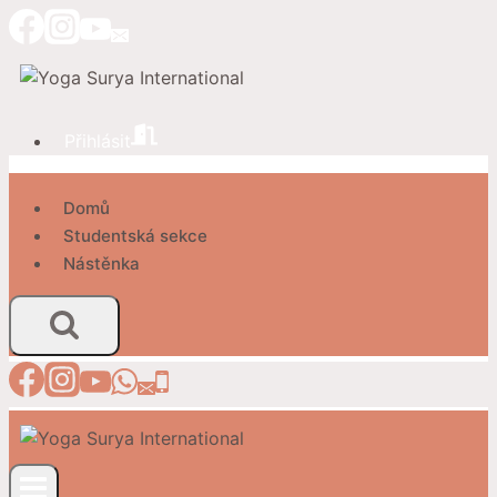
Přeskočit
na
obsah
Přihlásit
Domů
Studentská sekce
Nástěnka