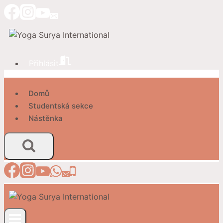
Přeskočit
na
obsah
Přihlásit
Domů
Studentská sekce
Nástěnka