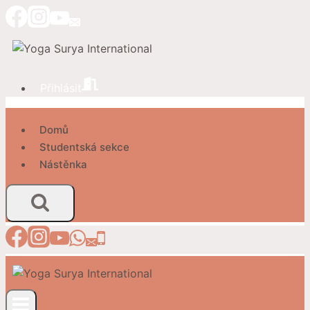
Přeskočit
na
obsah
Přihlásit
Domů
Studentská sekce
Nástěnka