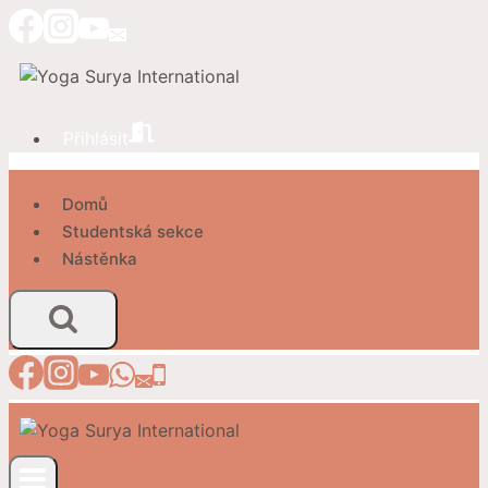
Přeskočit
na
obsah
Přihlásit
Domů
Studentská sekce
Nástěnka